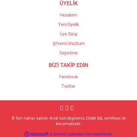
ÜYELİK
Hesabım
Yeni Üyelik
Üye Girişi
Şifremi Unuttum
Sepetiniz
BİZİ TAKİP EDİN
Facebook
Twitter
© Tüm hakları saklıdır. Kredi kartı bilgileriniz 256bit SSL sertifikası ile
korunmaktadır.
ile
ideasoft
e-