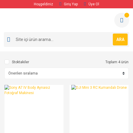
Hoşgeldiniz
Giriş Yap
Üye Ol
ARA
Stoktakiler
Toplam 4 ürün