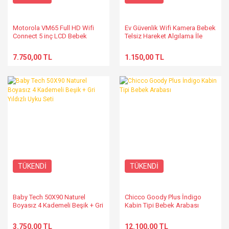
Motorola VM65 Full HD Wifi
Ev Güvenlik Wifi Kamera Bebek
Connect 5 inç LCD Bebek
Telsiz Hareket Algılama İle
Kamerası
İzleme Ses Dinleme
7.750,00 TL
1.150,00 TL
TÜKENDİ
TÜKENDİ
Baby Tech 50X90 Naturel
Chicco Goody Plus İndigo
Boyasız 4 Kademeli Beşik + Gri
Kabin Tipi Bebek Arabası
Yıldızlı Uyku Seti
3.750,00 TL
12.100,00 TL