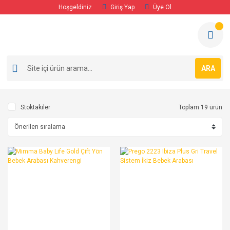
Hoşgeldiniz
Giriş Yap
Üye Ol
ARA
Stoktakiler
Toplam 19 ürün