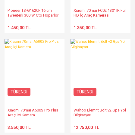
Pıoneer TS-G1620F 16 cm
Xiaomi 70mai FC02 130° IR Full
Tweeterlı 300 W Oto Hoparlör
HD İç Araç Kamerası
(2li Takım)
1.450,00 TL
1.350,00 TL
TÜKENDİ
TÜKENDİ
Xiaomi 70mai A500S Pro Plus
Wahoo Elemnt Bolt v2 Gps Yol
Araç İçi Kamera
Bilgisayarı
3.550,00 TL
12.750,00 TL