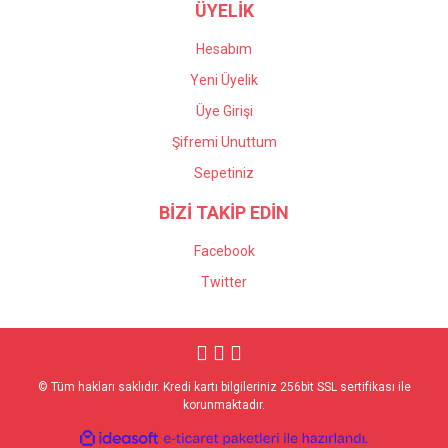
ÜYELİK
Hesabım
Yeni Üyelik
Üye Girişi
Şifremi Unuttum
Sepetiniz
BİZİ TAKİP EDİN
Facebook
Twitter
© Tüm hakları saklıdır. Kredi kartı bilgileriniz 256bit SSL sertifikası ile
korunmaktadır.
ile
ideasoft
e-