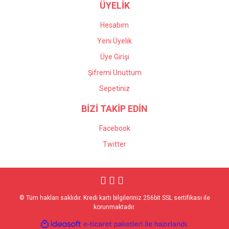
ÜYELİK
Hesabım
Yeni Üyelik
Üye Girişi
Şifremi Unuttum
Sepetiniz
BİZİ TAKİP EDİN
Facebook
Twitter
© Tüm hakları saklıdır. Kredi kartı bilgileriniz 256bit SSL sertifikası ile
korunmaktadır.
ile
ideasoft
e-