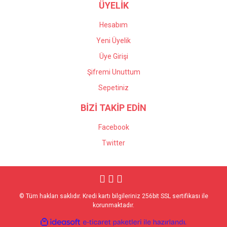
ÜYELİK
Hesabım
Yeni Üyelik
Üye Girişi
Şifremi Unuttum
Sepetiniz
BİZİ TAKİP EDİN
Facebook
Twitter
© Tüm hakları saklıdır. Kredi kartı bilgileriniz 256bit SSL sertifikası ile
korunmaktadır.
ile
ideasoft
e-