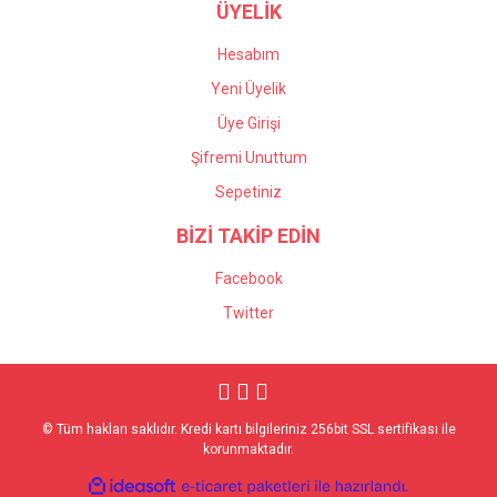
ÜYELİK
Hesabım
Yeni Üyelik
Üye Girişi
Şifremi Unuttum
Sepetiniz
BİZİ TAKİP EDİN
Facebook
Twitter
© Tüm hakları saklıdır. Kredi kartı bilgileriniz 256bit SSL sertifikası ile
korunmaktadır.
ile
ideasoft
e-