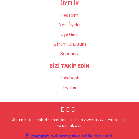
ÜYELİK
Hesabım
Yeni Üyelik
Üye Girişi
Şifremi Unuttum
Sepetiniz
BİZİ TAKİP EDİN
Facebook
Twitter
© Tüm hakları saklıdır. Kredi kartı bilgileriniz 256bit SSL sertifikası ile
korunmaktadır.
ile
ideasoft
e-