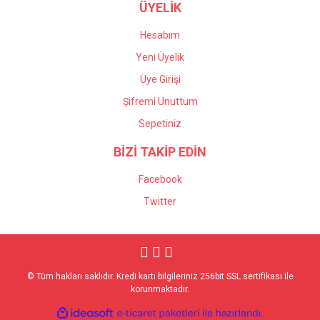
ÜYELİK
Hesabım
Yeni Üyelik
Üye Girişi
Şifremi Unuttum
Sepetiniz
BİZİ TAKİP EDİN
Facebook
Twitter
© Tüm hakları saklıdır. Kredi kartı bilgileriniz 256bit SSL sertifikası ile
korunmaktadır.
ile
ideasoft
e-