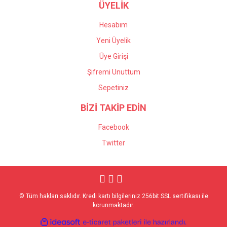
ÜYELİK
Hesabım
Yeni Üyelik
Üye Girişi
Şifremi Unuttum
Sepetiniz
BİZİ TAKİP EDİN
Facebook
Twitter
© Tüm hakları saklıdır. Kredi kartı bilgileriniz 256bit SSL sertifikası ile
korunmaktadır.
ile
ideasoft
e-