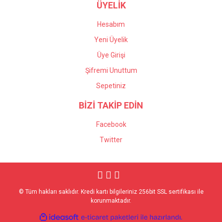
ÜYELİK
Hesabım
Yeni Üyelik
Üye Girişi
Şifremi Unuttum
Sepetiniz
BİZİ TAKİP EDİN
Facebook
Twitter
© Tüm hakları saklıdır. Kredi kartı bilgileriniz 256bit SSL sertifikası ile
korunmaktadır.
ile
ideasoft
e-