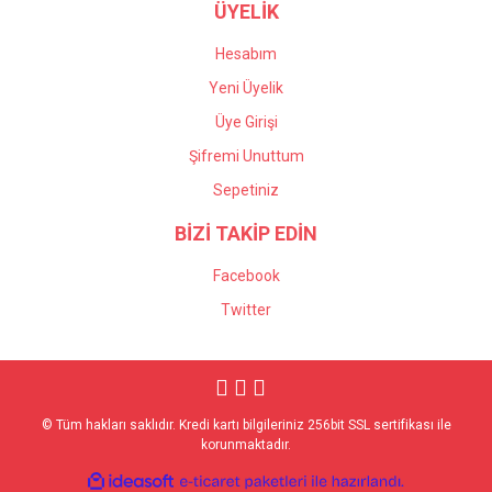
ÜYELİK
Hesabım
Yeni Üyelik
Üye Girişi
Şifremi Unuttum
Sepetiniz
BİZİ TAKİP EDİN
Facebook
Twitter
© Tüm hakları saklıdır. Kredi kartı bilgileriniz 256bit SSL sertifikası ile
korunmaktadır.
ile
ideasoft
e-