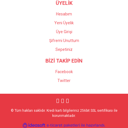
ÜYELİK
Hesabım
Yeni Üyelik
Üye Girişi
Şifremi Unuttum
Sepetiniz
BİZİ TAKİP EDİN
Facebook
Twitter
© Tüm hakları saklıdır. Kredi kartı bilgileriniz 256bit SSL sertifikası ile
korunmaktadır.
ile
ideasoft
e-