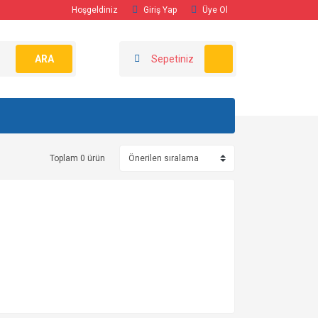
Hoşgeldiniz
Giriş Yap
Üye Ol
ARA
Sepetiniz
Toplam 0 ürün