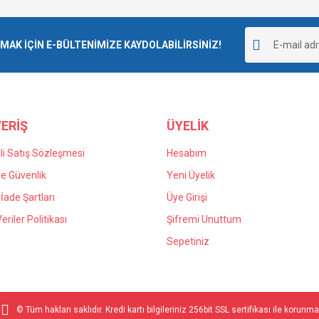
K İÇİN E-BÜLTENİMİZE KAYDOLABİLİRSİNİZ!
ERİŞ
ÜYELİK
i Satış Sözleşmesi
Hesabım
 ve Güvenlik
Yeni Üyelik
 İade Şartları
Üye Girişi
Veriler Politikası
Şifremi Unuttum
Sepetiniz
© Tüm hakları saklıdır. Kredi kartı bilgileriniz 256bit SSL sertifikası ile korunma