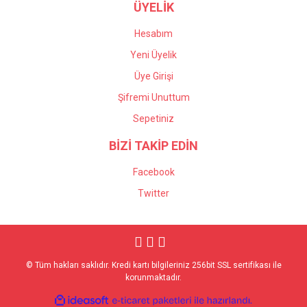
ÜYELİK
Hesabım
Yeni Üyelik
Üye Girişi
Şifremi Unuttum
Sepetiniz
BİZİ TAKİP EDİN
Facebook
Twitter
© Tüm hakları saklıdır. Kredi kartı bilgileriniz 256bit SSL sertifikası ile
korunmaktadır.
ile
ideasoft
e-