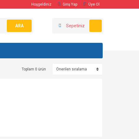
Hoşgeldiniz
Giriş Yap
Üye Ol
ARA
Sepetiniz
Toplam 0 ürün