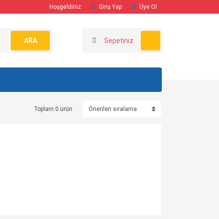
Hoşgeldiniz
Giriş Yap
Üye Ol
ARA
Sepetiniz
Toplam 0 ürün