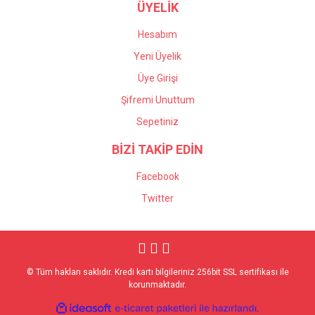
ÜYELİK
Hesabım
Yeni Üyelik
Üye Girişi
Şifremi Unuttum
Sepetiniz
BİZİ TAKİP EDİN
Facebook
Twitter
© Tüm hakları saklıdır. Kredi kartı bilgileriniz 256bit SSL sertifikası ile
korunmaktadır.
ile
ideasoft
e-