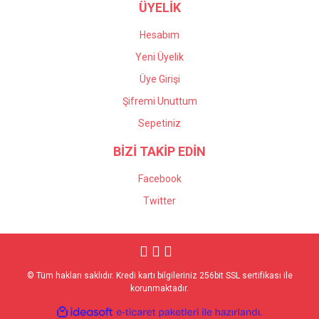
ÜYELİK
Hesabım
Yeni Üyelik
Üye Girişi
Şifremi Unuttum
Sepetiniz
BİZİ TAKİP EDİN
Facebook
Twitter
© Tüm hakları saklıdır. Kredi kartı bilgileriniz 256bit SSL sertifikası ile
korunmaktadır.
ile
ideasoft
e-