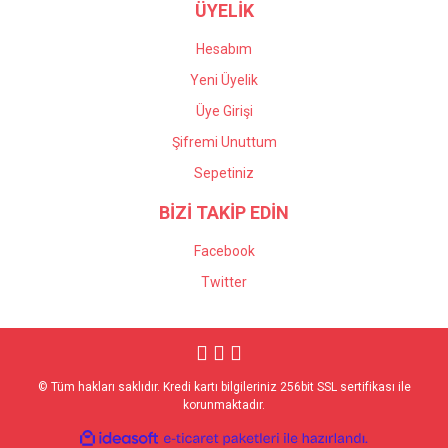
ÜYELİK
Hesabım
Yeni Üyelik
Üye Girişi
Şifremi Unuttum
Sepetiniz
BİZİ TAKİP EDİN
Facebook
Twitter
© Tüm hakları saklıdır. Kredi kartı bilgileriniz 256bit SSL sertifikası ile
korunmaktadır.
ile
ideasoft
e-