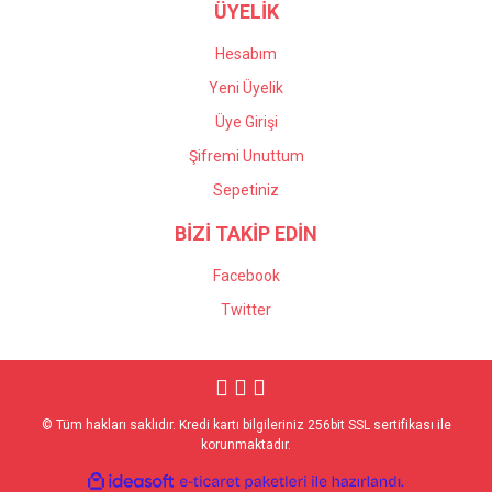
ÜYELİK
Hesabım
Yeni Üyelik
Üye Girişi
Şifremi Unuttum
Sepetiniz
BİZİ TAKİP EDİN
Facebook
Twitter
© Tüm hakları saklıdır. Kredi kartı bilgileriniz 256bit SSL sertifikası ile
korunmaktadır.
ile
ideasoft
e-