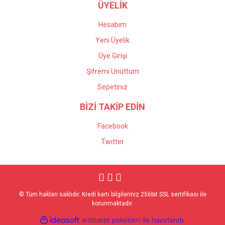
ÜYELİK
Hesabım
Yeni Üyelik
Üye Girişi
Şifremi Unuttum
Sepetiniz
BİZİ TAKİP EDİN
Facebook
Twitter
© Tüm hakları saklıdır. Kredi kartı bilgileriniz 256bit SSL sertifikası ile
korunmaktadır.
ile
ideasoft
e-