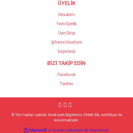
ÜYELİK
Hesabım
Yeni Üyelik
Üye Girişi
Şifremi Unuttum
Sepetiniz
BİZİ TAKİP EDİN
Facebook
Twitter
© Tüm hakları saklıdır. Kredi kartı bilgileriniz 256bit SSL sertifikası ile
korunmaktadır.
ile
ideasoft
e-