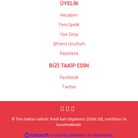
ÜYELİK
Hesabım
Yeni Üyelik
Üye Girişi
Şifremi Unuttum
Sepetiniz
BİZİ TAKİP EDİN
Facebook
Twitter
© Tüm hakları saklıdır. Kredi kartı bilgileriniz 256bit SSL sertifikası ile
korunmaktadır.
ile
ideasoft
e-