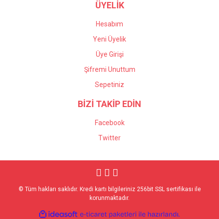
ÜYELİK
Hesabım
Yeni Üyelik
Üye Girişi
Şifremi Unuttum
Sepetiniz
BİZİ TAKİP EDİN
Facebook
Twitter
© Tüm hakları saklıdır. Kredi kartı bilgileriniz 256bit SSL sertifikası ile
korunmaktadır.
ile
ideasoft
e-