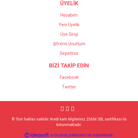
ÜYELİK
Hesabım
Yeni Üyelik
Üye Girişi
Şifremi Unuttum
Sepetiniz
BİZİ TAKİP EDİN
Facebook
Twitter
© Tüm hakları saklıdır. Kredi kartı bilgileriniz 256bit SSL sertifikası ile
korunmaktadır.
ile
ideasoft
e-