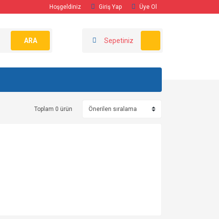
Hoşgeldiniz
Giriş Yap
Üye Ol
ARA
Sepetiniz
Toplam 0 ürün