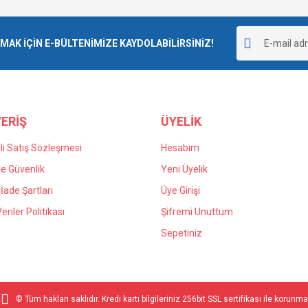
K İÇİN E-BÜLTENİMİZE KAYDOLABİLİRSİNİZ!
ERİŞ
ÜYELİK
i Satış Sözleşmesi
Hesabım
 ve Güvenlik
Yeni Üyelik
 İade Şartları
Üye Girişi
Veriler Politikası
Şifremi Unuttum
Sepetiniz
© Tüm hakları saklıdır. Kredi kartı bilgileriniz 256bit SSL sertifikası ile korunma