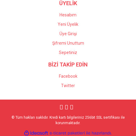
ÜYELİK
Hesabım
Yeni Üyelik
Üye Girişi
Şifremi Unuttum
Sepetiniz
BİZİ TAKİP EDİN
Facebook
Twitter
© Tüm hakları saklıdır. Kredi kartı bilgileriniz 256bit SSL sertifikası ile
korunmaktadır.
ile
ideasoft
e-