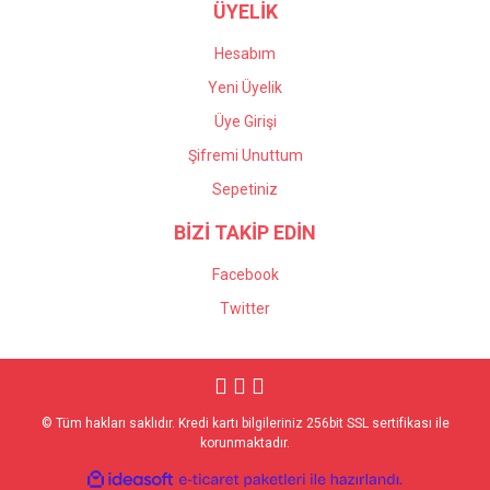
ÜYELİK
Hesabım
Yeni Üyelik
Üye Girişi
Şifremi Unuttum
Sepetiniz
BİZİ TAKİP EDİN
Facebook
Twitter
© Tüm hakları saklıdır. Kredi kartı bilgileriniz 256bit SSL sertifikası ile
korunmaktadır.
ile
ideasoft
e-