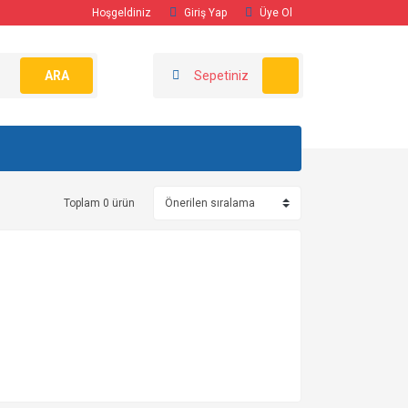
Hoşgeldiniz
Giriş Yap
Üye Ol
ARA
Sepetiniz
Toplam 0 ürün