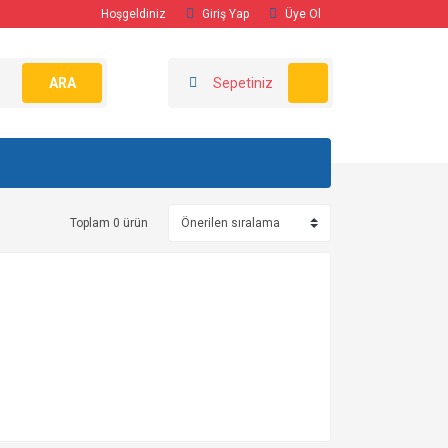
Hoşgeldiniz
Giriş Yap
Üye Ol
ARA
Sepetiniz
Toplam 0 ürün