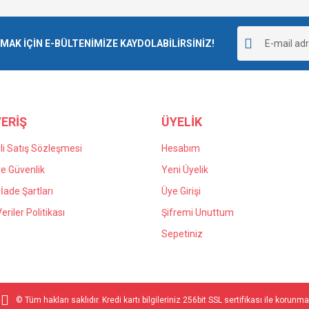
K İÇİN E-BÜLTENİMİZE KAYDOLABİLİRSİNİZ!
ERİŞ
ÜYELİK
i Satış Sözleşmesi
Hesabım
 ve Güvenlik
Yeni Üyelik
 İade Şartları
Üye Girişi
Veriler Politikası
Şifremi Unuttum
Sepetiniz
© Tüm hakları saklıdır. Kredi kartı bilgileriniz 256bit SSL sertifikası ile korunma