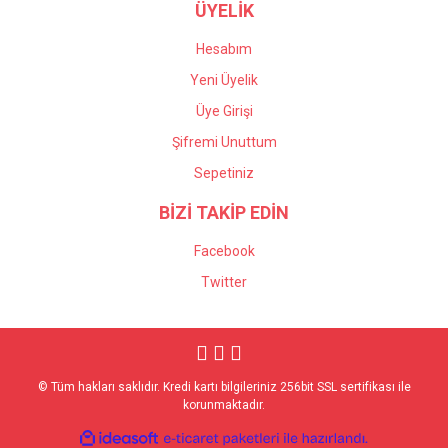
ÜYELİK
Hesabım
Yeni Üyelik
Üye Girişi
Şifremi Unuttum
Sepetiniz
BİZİ TAKİP EDİN
Facebook
Twitter
© Tüm hakları saklıdır. Kredi kartı bilgileriniz 256bit SSL sertifikası ile
korunmaktadır.
ile
ideasoft
e-