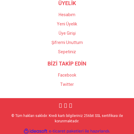
ÜYELİK
Hesabım
Yeni Üyelik
Üye Girişi
Şifremi Unuttum
Sepetiniz
BİZİ TAKİP EDİN
Facebook
Twitter
© Tüm hakları saklıdır. Kredi kartı bilgileriniz 256bit SSL sertifikası ile
korunmaktadır.
ile
ideasoft
e-