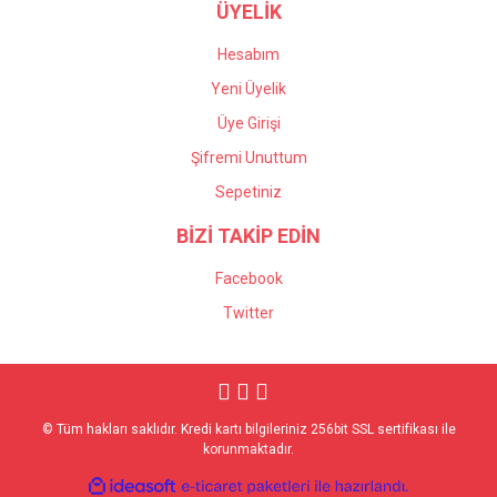
ÜYELİK
Hesabım
Yeni Üyelik
Üye Girişi
Şifremi Unuttum
Sepetiniz
BİZİ TAKİP EDİN
Facebook
Twitter
© Tüm hakları saklıdır. Kredi kartı bilgileriniz 256bit SSL sertifikası ile
korunmaktadır.
ile
ideasoft
e-