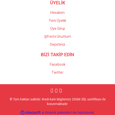
ÜYELİK
Hesabım
Yeni Üyelik
Üye Girişi
Şifremi Unuttum
Sepetiniz
BİZİ TAKİP EDİN
Facebook
Twitter
© Tüm hakları saklıdır. Kredi kartı bilgileriniz 256bit SSL sertifikası ile
korunmaktadır.
ile
ideasoft
e-