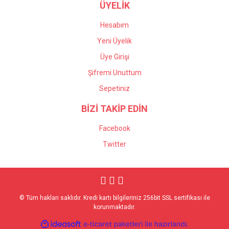
ÜYELİK
Hesabım
Yeni Üyelik
Üye Girişi
Şifremi Unuttum
Sepetiniz
BİZİ TAKİP EDİN
Facebook
Twitter
© Tüm hakları saklıdır. Kredi kartı bilgileriniz 256bit SSL sertifikası ile
korunmaktadır.
ile
ideasoft
e-