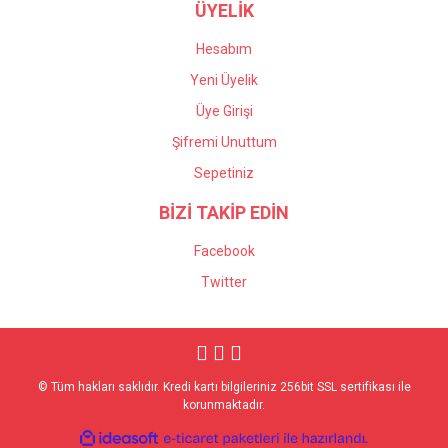
ÜYELİK
Hesabım
Yeni Üyelik
Üye Girişi
Şifremi Unuttum
Sepetiniz
BİZİ TAKİP EDİN
Facebook
Twitter
© Tüm hakları saklıdır. Kredi kartı bilgileriniz 256bit SSL sertifikası ile
korunmaktadır.
ile
ideasoft
e-