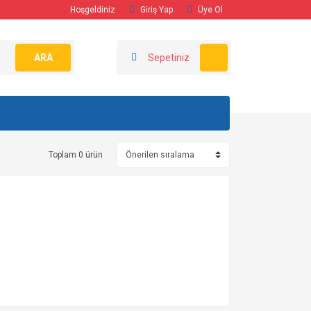
Hoşgeldiniz
Giriş Yap
Üye Ol
ARA
Sepetiniz
Toplam 0 ürün