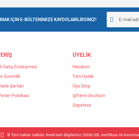
K İÇİN E-BÜLTENİMİZE KAYDOLABİLİRSİNİZ!
ERİŞ
ÜYELİK
i Satış Sözleşmesi
Hesabım
 ve Güvenlik
Yeni Üyelik
 İade Şartları
Üye Girişi
Veriler Politikası
Şifremi Unuttum
Sepetiniz
© Tüm hakları saklıdır. Kredi kartı bilgileriniz 256bit SSL sertifikası ile korunma