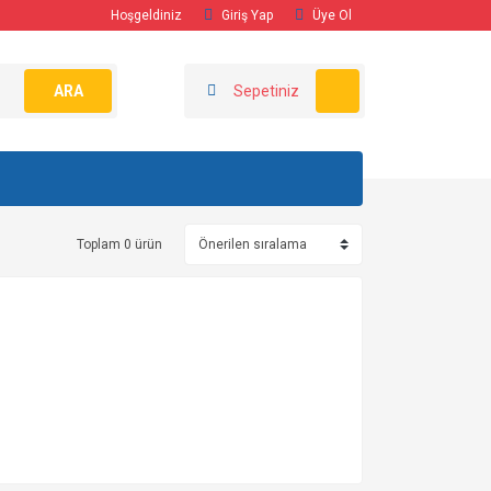
Hoşgeldiniz
Giriş Yap
Üye Ol
ARA
Sepetiniz
Toplam 0 ürün