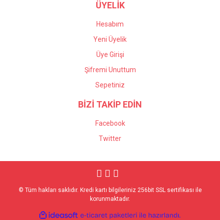
ÜYELİK
Hesabım
Yeni Üyelik
Üye Girişi
Şifremi Unuttum
Sepetiniz
BİZİ TAKİP EDİN
Facebook
Twitter
© Tüm hakları saklıdır. Kredi kartı bilgileriniz 256bit SSL sertifikası ile
korunmaktadır.
ile
ideasoft
e-