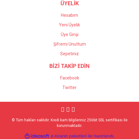
ÜYELİK
Hesabım
Yeni Üyelik
Üye Girişi
Şifremi Unuttum
Sepetiniz
BİZİ TAKİP EDİN
Facebook
Twitter
© Tüm hakları saklıdır. Kredi kartı bilgileriniz 256bit SSL sertifikası ile
korunmaktadır.
ile
ideasoft
e-