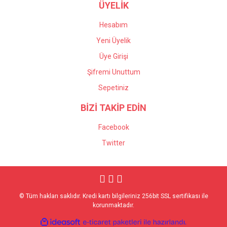
ÜYELİK
Hesabım
Yeni Üyelik
Üye Girişi
Şifremi Unuttum
Sepetiniz
BİZİ TAKİP EDİN
Facebook
Twitter
© Tüm hakları saklıdır. Kredi kartı bilgileriniz 256bit SSL sertifikası ile
korunmaktadır.
ile
ideasoft
e-