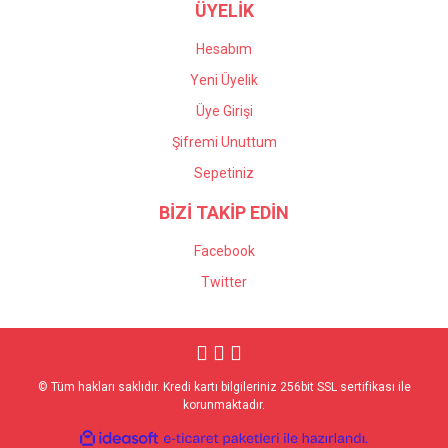
ÜYELİK
Hesabım
Yeni Üyelik
Üye Girişi
Şifremi Unuttum
Sepetiniz
BİZİ TAKİP EDİN
Facebook
Twitter
© Tüm hakları saklıdır. Kredi kartı bilgileriniz 256bit SSL sertifikası ile
korunmaktadır.
ile
ideasoft
e-