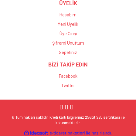
ÜYELİK
Hesabım
Yeni Üyelik
Üye Girişi
Şifremi Unuttum
Sepetiniz
BİZİ TAKİP EDİN
Facebook
Twitter
© Tüm hakları saklıdır. Kredi kartı bilgileriniz 256bit SSL sertifikası ile
korunmaktadır.
ile
ideasoft
e-