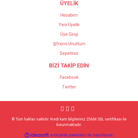
ÜYELİK
Hesabım
Yeni Üyelik
Üye Girişi
Şifremi Unuttum
Sepetiniz
BİZİ TAKİP EDİN
Facebook
Twitter
© Tüm hakları saklıdır. Kredi kartı bilgileriniz 256bit SSL sertifikası ile
korunmaktadır.
ile
ideasoft
e-