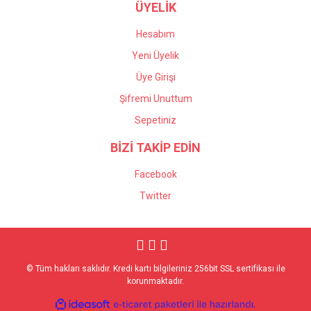
ÜYELİK
Hesabım
Yeni Üyelik
Üye Girişi
Şifremi Unuttum
Sepetiniz
BİZİ TAKİP EDİN
Facebook
Twitter
© Tüm hakları saklıdır. Kredi kartı bilgileriniz 256bit SSL sertifikası ile
korunmaktadır.
ile
ideasoft
e-