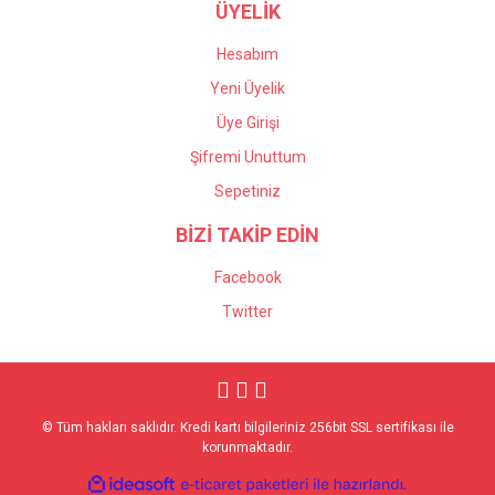
ÜYELİK
Hesabım
Yeni Üyelik
Üye Girişi
Şifremi Unuttum
Sepetiniz
BİZİ TAKİP EDİN
Facebook
Twitter
© Tüm hakları saklıdır. Kredi kartı bilgileriniz 256bit SSL sertifikası ile
korunmaktadır.
ile
ideasoft
e-