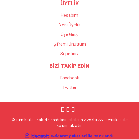
ÜYELİK
Hesabım
Yeni Üyelik
Üye Girişi
Şifremi Unuttum
Sepetiniz
BİZİ TAKİP EDİN
Facebook
Twitter
© Tüm hakları saklıdır. Kredi kartı bilgileriniz 256bit SSL sertifikası ile
korunmaktadır.
ile
ideasoft
e-