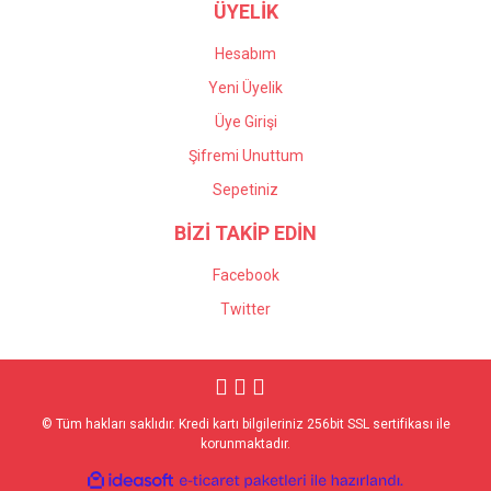
ÜYELİK
Hesabım
Yeni Üyelik
Üye Girişi
Şifremi Unuttum
Sepetiniz
BİZİ TAKİP EDİN
Facebook
Twitter
© Tüm hakları saklıdır. Kredi kartı bilgileriniz 256bit SSL sertifikası ile
korunmaktadır.
ile
ideasoft
e-